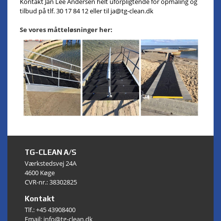
Kontakt Jan Lee Andersen helt uforpligtende for opmåling og
tilbud på tlf. 30 17 84 12 eller til ja@tg-clean.dk
Se vores måtteløsninger her:
TG-CLEAN A/S
Værkstedsvej 24A
4600 Køge
CVR-nr.: 38302825
Kontakt
Tlf.:
+45 43908400
Email: info@tg-clean.dk