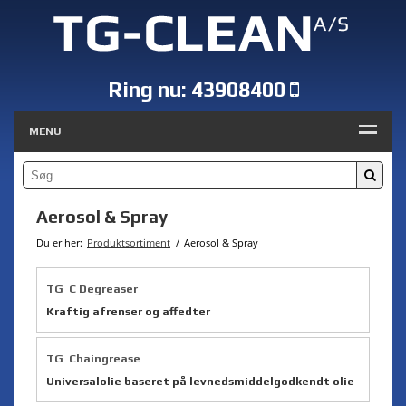
Ring nu:
43908400
MENU
Aerosol & Spray
Du er her:
Produktsortiment
/
Aerosol & Spray
TG C Degreaser
Kraftig afrenser og affedter
TG Chaingrease
Universalolie baseret på levnedsmiddelgodkendt olie