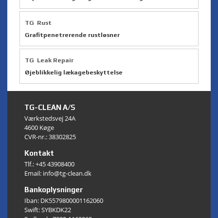
TG Rust
Grafitpenetrerende rustløsner
TG Leak Repair
Øjeblikkelig lækagebeskyttelse
TG-CLEAN A/S
Værkstedsvej 24A
4600 Køge
CVR-nr.: 38302825
Kontakt
Tlf.:
+45 43908400
Email: info@tg-clean.dk
Bankoplysninger
Iban: DK5579800001162060
Swift: SYBKDK22