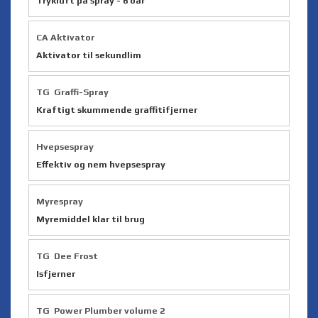
Trykluft på spray - 6 bar
CA Aktivator
Aktivator til sekundlim
TG Graffi-Spray
Kraftigt skummende graffitifjerner
Hvepsespray
Effektiv og nem hvepsespray
Myrespray
Myremiddel klar til brug
TG Dee Frost
Isfjerner
TG Power Plumber volume 2