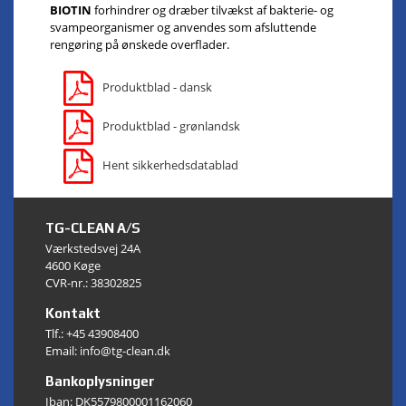
BIOTIN
forhindrer og dræber tilvækst af bakterie- og
svampeorganismer og anvendes som afsluttende
rengøring på ønskede overflader.
Produktblad - dansk
Produktblad - grønlandsk
Hent sikkerhedsdatablad
TG-CLEAN A/S
Værkstedsvej 24A
4600 Køge
CVR-nr.: 38302825
Kontakt
Tlf.:
+45 43908400
Email: info@tg-clean.dk
Bankoplysninger
Iban: DK5579800001162060