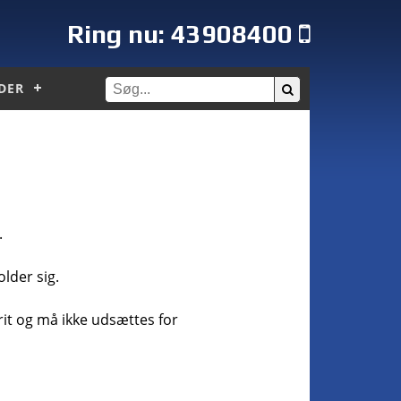
Ring nu:
43908400
DER
.
lder sig.
it og må ikke udsættes for