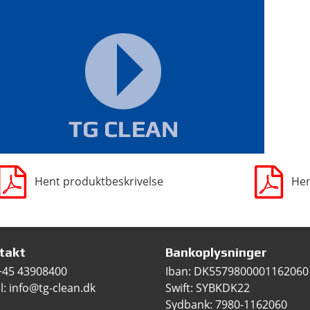
Hent produktbeskrivelse
Hen
takt
Bankoplysninger
+45 43908400
Iban: DK5579800001162060
l: info@tg-clean.dk
Swift: SYBKDK22
Sydbank: 7980-1162060