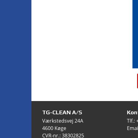
TG-CLEAN A/S
Kon
Værkstedsvej 24A
Tlf.:
4600 Køge
Emai
CVR-nr.: 38302825