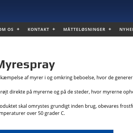
OM OS
KONTAKT
MÅTTELØSNINGER
NYHE
Myrespray
kæmpelse af myrer i og omkring beboelse, hvor de generer
røjt direkte på myrerne og på de steder, hvor myrerne opho
oduktet skal omrystes grundigt inden brug, obevares frostfr
mperaturer over 50 grader C.