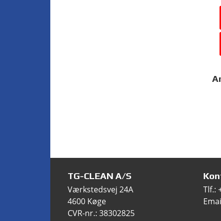
A
TG-CLEAN A/S
Kon
Værkstedsvej 24A
Tlf.:
4600 Køge
Emai
CVR-nr.: 38302825