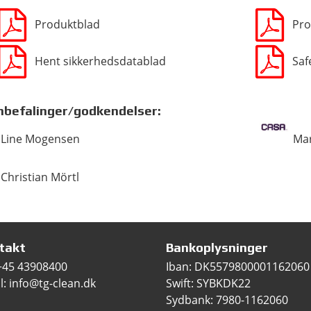
Produktblad
Pro
Hent sikkerhedsdatablad
Saf
nbefalinger/godkendelser:
Line Mogensen
Mar
Christian Mörtl
takt
Bankoplysninger
+45 43908400
Iban: DK5579800001162060
l: info@tg-clean.dk
Swift: SYBKDK22
Sydbank: 7980-1162060