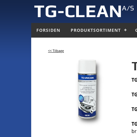
FORSIDEN
PRODUKTSORTIMENT
<< Tilbage
T
T
T
T
br