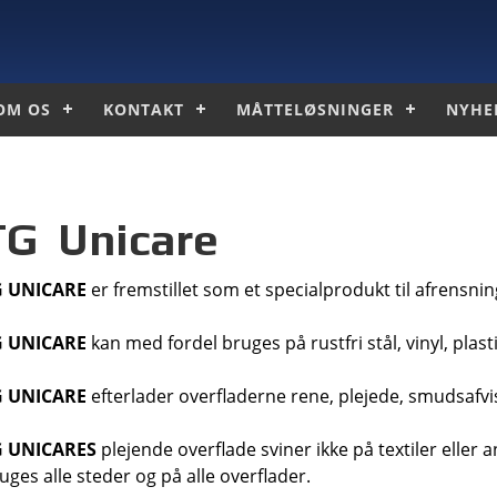
OM OS
KONTAKT
MÅTTELØSNINGER
NYHE
TG Unicare
G UNICARE
er fremstillet som et specialprodukt til afrensnin
G UNICARE
kan med fordel bruges på rustfri stål, vinyl, plas
G UNICARE
efterlader overfladerne rene, plejede, smudsafvi
G UNICARES
plejende overflade sviner ikke på textiler eller 
uges alle steder og på alle overflader.