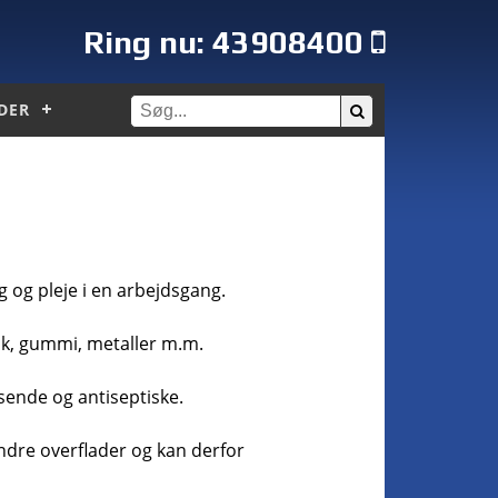
Ring nu:
43908400
DER
g og pleje i en arbejdsgang.
tik, gummi, metaller m.m.
sende og antiseptiske.
andre overflader og kan derfor