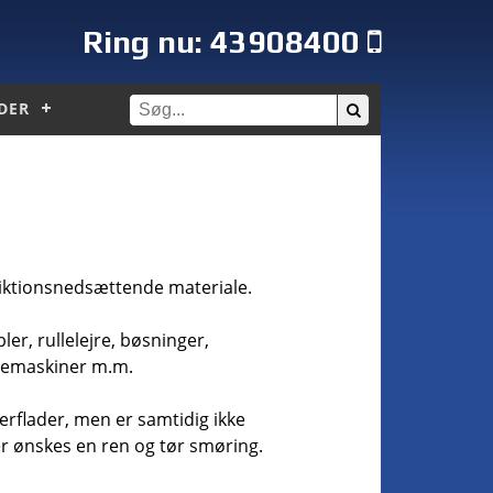
Ring nu:
43908400
DER
iktionsnedsættende materiale.
er, rullelejre, bøsninger,
æremaskiner m.m.
erflader, men er samtidig ikke
r ønskes en ren og tør smøring.