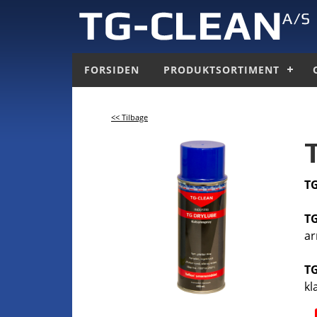
FORSIDEN
PRODUKTSORTIMENT
<< Tilbage
T
T
ar
T
kl