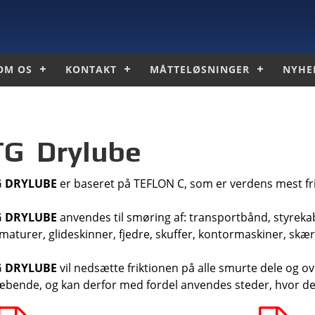
OM OS
KONTAKT
MÅTTELØSNINGER
NYHE
TG Drylube
G DRYLUBE
er baseret på TEFLON C, som er verdens mest fr
G DRYLUBE
anvendes til smøring af: transportbånd, styrekabl
maturer, glideskinner, fjedre, skuffer, kontormaskiner, sk
G DRYLUBE
vil nedsætte friktionen på alle smurte dele og ov
æbende, og kan derfor med fordel anvendes steder, hvor de