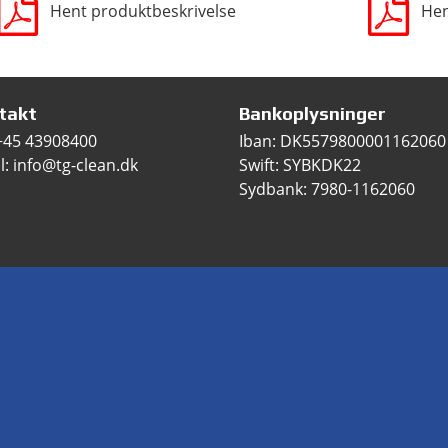
Hent produktbeskrivelse
Hen
takt
Bankoplysninger
+45 43908400
Iban: DK5579800001162060
l: info@tg-clean.dk
Swift: SYBKDK22
Sydbank: 7980-1162060