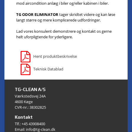
mod aircondition anlæg i biler og/eller kabinen i biler.
TG ODOR ELIMINATOR
tager skridtet videre og kan løse
langt større og mere komplicerede udfordringer.
Lad vores konsulent demonstrere og kontakt os gerne
helt uforpligtende for yderligere.
Hent produktbeskrivelse
Teknisk Datablad
TG-CLEAN A/S
Værkstedsvej 24A
4600 Køge
CVR-nr.: 38302825
Kontakt
Tlf.:
+45 43908400
Email: info@tg-clean.dk