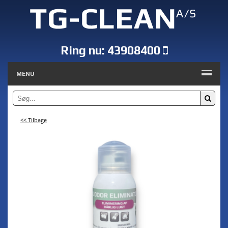
Ring nu:
43908400
MENU
<< Tilbage