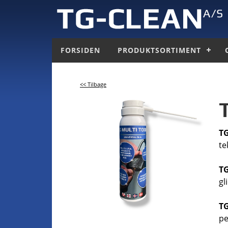
FORSIDEN
PRODUKTSORTIMENT
<< Tilbage
T
te
T
gl
T
pe