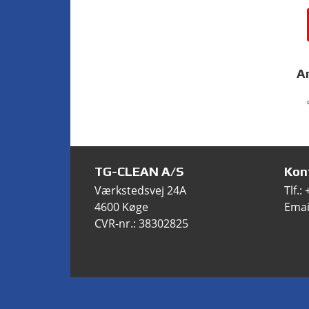
A
TG-CLEAN A/S
Kon
Værkstedsvej 24A
Tlf.:
4600 Køge
Emai
CVR-nr.: 38302825