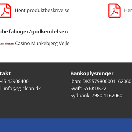
Hent produktbeskrivelse
Hen
nbefalinger/godkendelser:
Casino Munkebjerg Vejle
takt
Bankoplysninger
+45 43908400
Iban: DK5579800001162060
l: info@tg-clean.dk
Swift: SYBKDK22
Sydbank: 7980-1162060