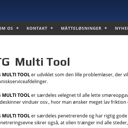
OM OS
KONTAKT
MÅTTELØSNINGER
NYHE
TG Multi Tool
G MULTI TOOL
er udviklet som den lille problemløser, der vil 
kniskserviceafdelinger.
G MULTI TOOL
er særdeles velegnet til alle lette smøreopg
ideskinner vinduer osv., hvor man ønsker meget lav friktion
G MULTI TOOL
er særdeles penetrerende og har rigtig gode
netreringsevne sikrer også, at olien trænger ind alle steder,