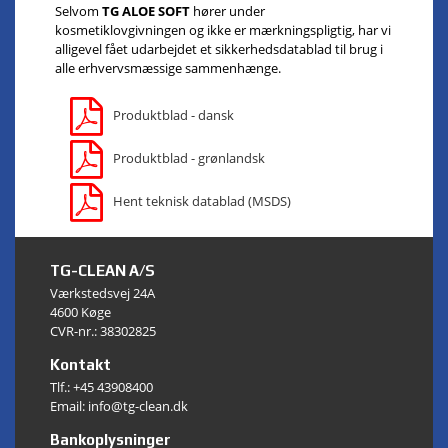
Selvom
TG ALOE SOFT
hører under
kosmetiklovgivningen og ikke er mærkningspligtig, har vi
alligevel fået udarbejdet et sikkerhedsdatablad til brug i
alle erhvervsmæssige sammenhænge.
Produktblad - dansk
Produktblad - grønlandsk
Hent teknisk datablad (MSDS)
TG-CLEAN A/S
Værkstedsvej 24A
4600 Køge
CVR-nr.: 38302825
Kontakt
Tlf.:
+45 43908400
Email: info@tg-clean.dk
Bankoplysninger