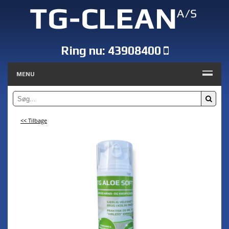
Ring nu:
43908400
MENU
<< Tilbage