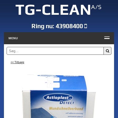
Ring nu:
43908400
MENU
<< Tilbage