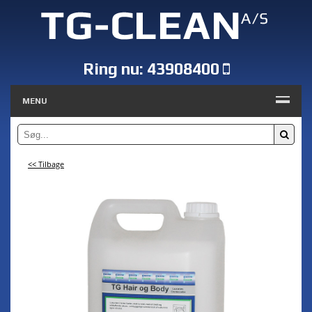
Ring nu:
43908400
MENU
<< Tilbage