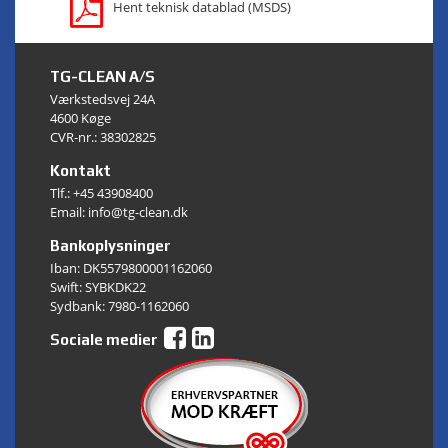
Hent teknisk datablad (MSDS)
TG-CLEAN A/S
Værkstedsvej 24A
4600 Køge
CVR-nr.: 38302825
Kontakt
Tlf.:
+45 43908400
Email: info@tg-clean.dk
Bankoplysninger
Iban: DK5579800001162060
Swift: SYBKDK22
Sydbank: 7980-1162060
Sociale medier