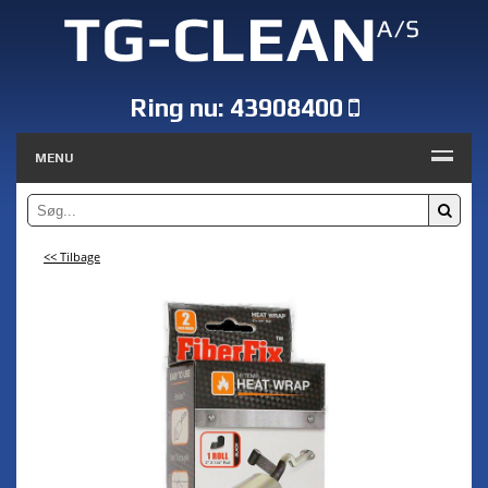
Ring nu:
43908400
MENU
<< Tilbage