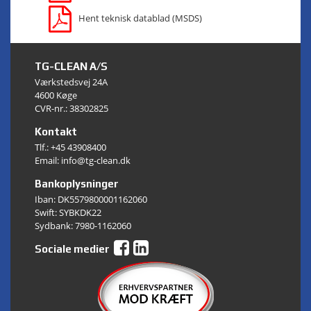
Hent teknisk datablad (MSDS)
TG-CLEAN A/S
Værkstedsvej 24A
4600 Køge
CVR-nr.: 38302825
Kontakt
Tlf.:
+45 43908400
Email: info@tg-clean.dk
Bankoplysninger
Iban: DK5579800001162060
Swift: SYBKDK22
Sydbank: 7980-1162060
Sociale medier