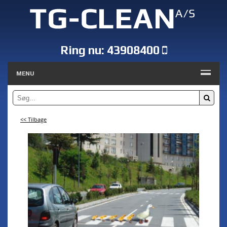
Ring nu:
43908400
MENU
<< Tilbage