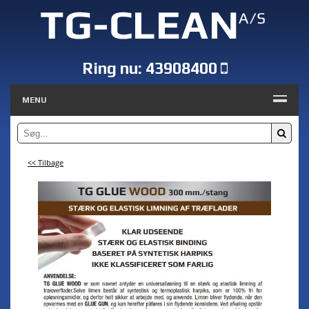
Ring nu:
43908400
MENU
<< Tilbage