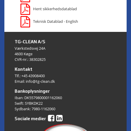
Hent sikkerhedsdatablad
Teknisk Datablad - English
TG-CLEAN A/S
Værkstedsvej 24A
4600 Køge
CVR-nr.: 38302825
Kontakt
Tlf.:
+45 43908400
Email: info@tg-clean.dk
Bankoplysninger
Iban: DK5579800001162060
Swift: SYBKDK22
Sydbank: 7980-1162060
Sociale medier