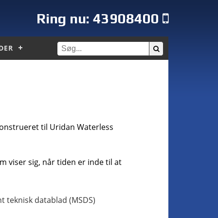
Ring nu:
43908400
DER
nstrueret til Uridan Waterless
viser sig, når tiden er inde til at
t teknisk datablad (MSDS)