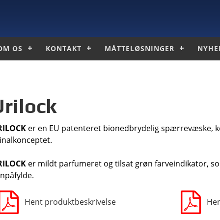
OM OS
KONTAKT
MÅTTELØSNINGER
NYHE
Urilock
RILOCK
er en EU patenteret bionedbrydelig spærrevæske, ko
inalkonceptet.
RILOCK
er mildt parfumeret og tilsat grøn farveindikator, som 
npåfylde.
Hent produktbeskrivelse
Hen