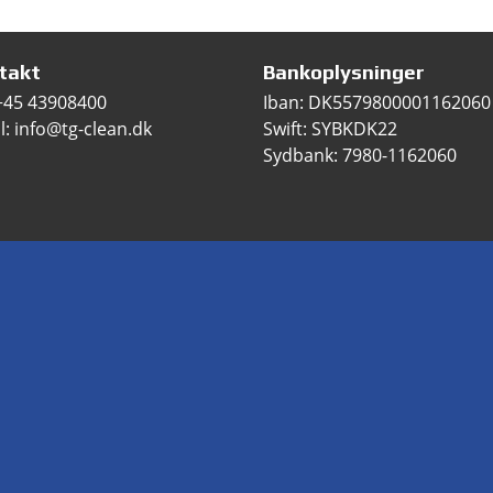
takt
Bankoplysninger
+45 43908400
Iban: DK5579800001162060
l: info@tg-clean.dk
Swift: SYBKDK22
Sydbank: 7980-1162060