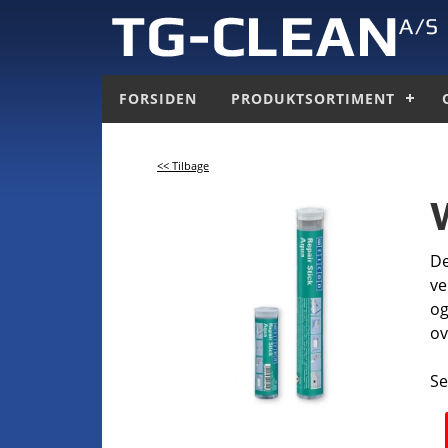
FORSIDEN
PRODUKTSORTIMENT
<< Tilbage
De
ve
og
ov
Se