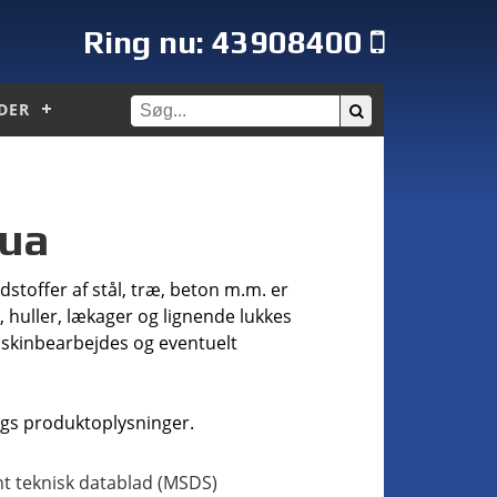
Ring nu:
43908400
DER
qua
toffer af stål, træ, beton m.m. er
 huller, lækager og lignende lukkes
askinbearbejdes og eventuelt
gs produktoplysninger.
t teknisk datablad (MSDS)