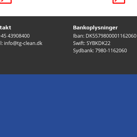
takt
Bankoplysninger
+45 43908400
Iban: DK5579800001162060
l: info@tg-clean.dk
Swift: SYBKDK22
Sydbank: 7980-1162060