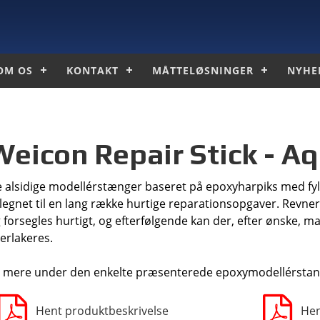
OM OS
KONTAKT
MÅTTELØSNINGER
NYHE
Weicon Repair Stick - A
 alsidige modellérstænger baseret på epoxyharpiks med fylds
legnet til en lang
række hurtige reparationsopgaver. Revner,
 forsegles hurtigt, og efterfølgende
kan der, efter ønske, m
erlakeres.
 mere under den enkelte præsenterede epoxymodellérstan
Hent produktbeskrivelse
Hen