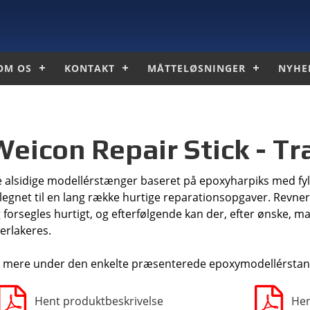
OM OS
KONTAKT
MÅTTELØSNINGER
NYHE
Weicon Repair Stick - T
 alsidige modellérstænger baseret på epoxyharpiks med fylds
legnet til en lang række hurtige reparationsopgaver. Revner,
 forsegles hurtigt, og efterfølgende kan der, efter ønske, 
erlakeres.
 mere under den enkelte præsenterede epoxymodellérstan
Hent produktbeskrivelse
Hen