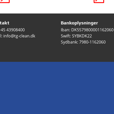
takt
Bankoplysninger
+45 43908400
Iban: DK5579800001162060
l: info@tg-clean.dk
Swift: SYBKDK22
Sydbank: 7980-1162060