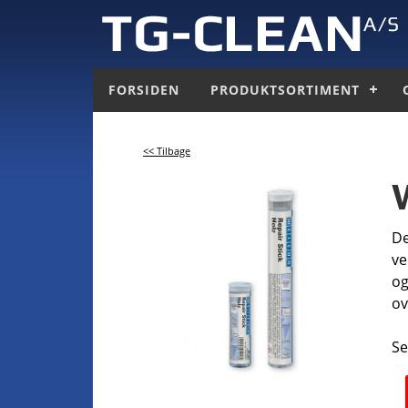
FORSIDEN
PRODUKTSORTIMENT
<< Tilbage
De
ve
og
ov
Se