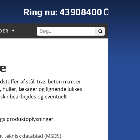
Ring nu:
43908400
DER
ræ
toffer af stål, træ, beton m.m. er
 huller, lækager og lignende lukkes
maskinbearbejdes og eventuelt
gs produktoplysninger.
t teknisk datablad (MSDS)